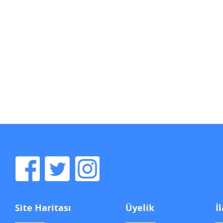
Site Haritası
Üyelik
İ