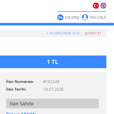
ÜYE GİRİŞİ
YENİ ÜYELİK
✩ FAVORİLERİME EKLE
ŞİKAYET ET
1 TL
İlan Numarası
#102248
İlan Tarihi
19.07.2026
İlan Sahibi