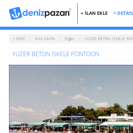
+ İLAN EKLE
DETAY
GERİ
|
ANA SAYFA
|
Diğer
|
YÜZER BETON İSKELE P
YÜZER BETON İSKELE PONTOON