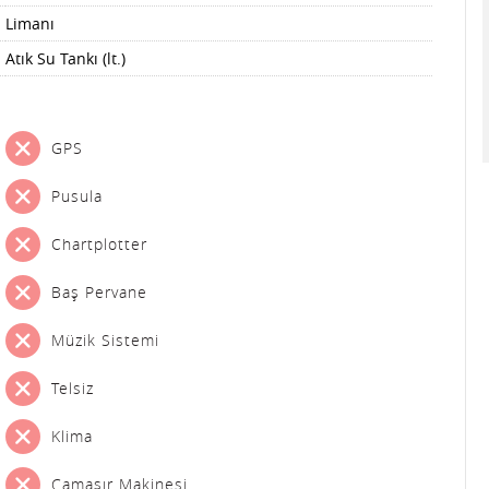
Limanı
Atık Su Tankı (lt.)
GPS
Pusula
Chartplotter
Baş Pervane
Müzik Sistemi
Telsiz
Klima
Çamaşır Makinesi