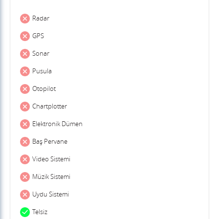
Radar
GPS
Sonar
Pusula
Otopilot
Chartplotter
Elektronik Dümen
Baş Pervane
Video Sistemi
Müzik Sistemi
Uydu Sistemi
Telsiz