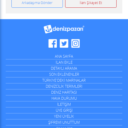
Arkadaşıma Gönder
İlanı Şikayet Et
ANA SAYFA
İLAN EKLE
DETAYLI ARAMA
SON EKLENENLER
TÜRKİYE'DEKİ MARİNALAR
DENİZCİLİK TERİMLERİ
DENİZ HARİTASI
HAVA DURUMU
İLETİŞİM
ÜYE GİRİŞİ
YENİ ÜYELİK
ŞİFREMİ UNUTTUM