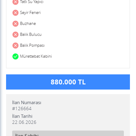
Tatlı Su Yapıcı
Seyir Feneri
Buzhane
Balık Bulucu
Balık Pompası
Mürettebat Kabini
880.000 TL
İlan Numarası
#126664
İlan Tarihi
22.06.2026