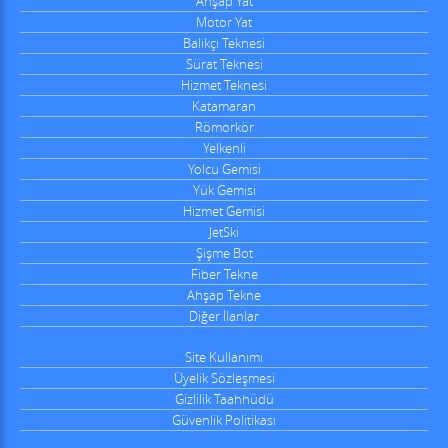
Ahşap Yat
Motor Yat
Balıkçı Teknesi
Sürat Teknesi
Hizmet Teknesi
Katamaran
Römorkör
Yelkenli
Yolcu Gemisi
Yük Gemisi
Hizmet Gemisi
JetSki
Şişme Bot
Fiber Tekne
Ahşap Tekne
Diğer İlanlar
Site Kullanımı
Üyelik Sözleşmesi
Gizlilik Taahhüdü
Güvenlik Politikası