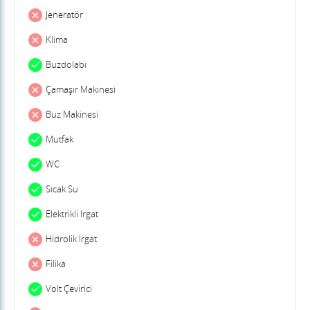
Jeneratör
Klima
Buzdolabı
Çamaşır Makinesi
Buz Makinesi
Mutfak
WC
Sıcak Su
Elektrikli Irgat
Hidrolik Irgat
Filika
Volt Çevirici