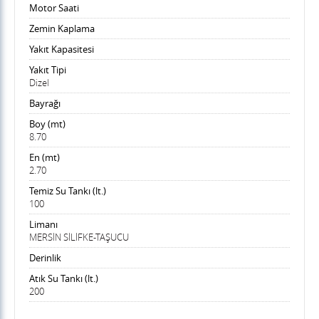
Motor Saati
Zemin Kaplama
Yakıt Kapasitesi
Yakıt Tipi
Dizel
Bayrağı
Boy (mt)
8.70
En (mt)
2.70
Temiz Su Tankı (lt.)
100
Limanı
MERSİN SİLİFKE-TAŞUCU
Derinlik
Atık Su Tankı (lt.)
200