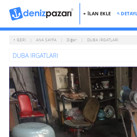
+ İLAN EKLE
DETAY
GERİ
|
ANA SAYFA
|
Diğer
|
DUBA IRGATLARI
DUBA IRGATLARI