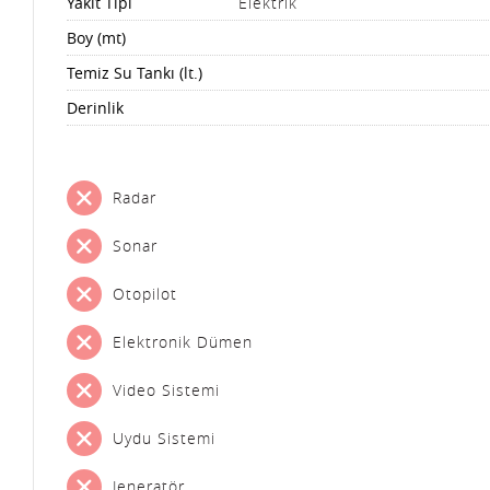
Yakıt Tipi
Elektrik
Boy (mt)
Temiz Su Tankı (lt.)
Derinlik
Radar
Sonar
Otopilot
Elektronik Dümen
Video Sistemi
Uydu Sistemi
Jeneratör