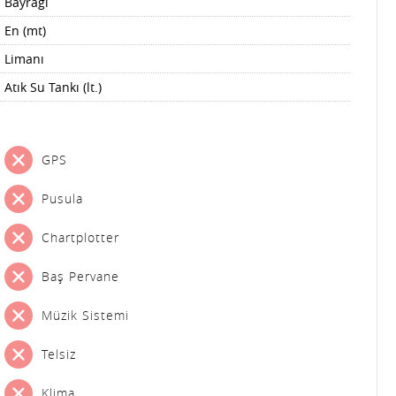
Bayrağı
En (mt)
Limanı
Atık Su Tankı (lt.)
GPS
Pusula
Chartplotter
Baş Pervane
Müzik Sistemi
Telsiz
Klima