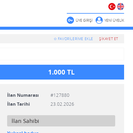
ÜYE GİRİŞİ
YENİ ÜYELİK
✩ FAVORİLERİME EKLE
ŞİKAYET ET
1.000 TL
İlan Numarası
#127880
İlan Tarihi
23.02.2026
İlan Sahibi