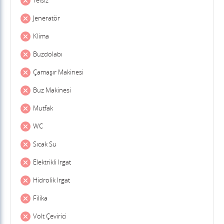
Telsiz
Jeneratör
Klima
Buzdolabı
Çamaşır Makinesi
Buz Makinesi
Mutfak
WC
Sıcak Su
Elektrikli Irgat
Hidrolik Irgat
Filika
Volt Çevirici