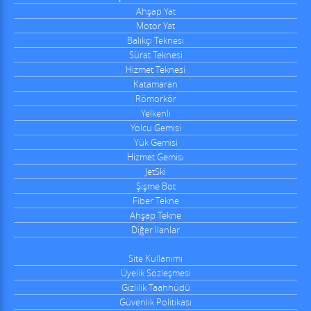
Ahşap Yat
Motor Yat
Balıkçı Teknesi
Sürat Teknesi
Hizmet Teknesi
Katamaran
Römorkör
Yelkenli
Yolcu Gemisi
Yük Gemisi
Hizmet Gemisi
JetSki
Şişme Bot
Fiber Tekne
Ahşap Tekne
Diğer İlanlar
Site Kullanımı
Üyelik Sözleşmesi
Gizlilik Taahhüdü
Güvenlik Politikası