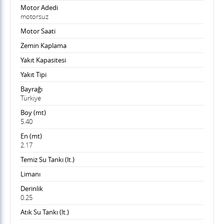
Motor Adedi
motorsuz
Motor Saati
Zemin Kaplama
Yakıt Kapasitesi
Yakıt Tipi
Bayrağı
Türkiye
Boy (mt)
5.40
En (mt)
2.17
Temiz Su Tankı (lt.)
Limanı
Derinlik
0.25
Atık Su Tankı (lt.)