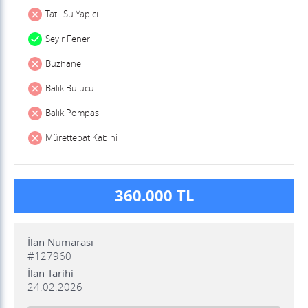
Tatlı Su Yapıcı
Seyir Feneri
Buzhane
Balık Bulucu
Balık Pompası
Mürettebat Kabini
360.000 TL
İlan Numarası
#127960
İlan Tarihi
24.02.2026