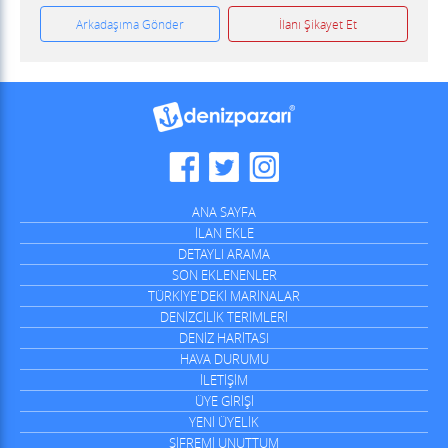
Arkadaşıma Gönder
İlanı Şikayet Et
ANA SAYFA
İLAN EKLE
DETAYLI ARAMA
SON EKLENENLER
TÜRKİYE'DEKİ MARİNALAR
DENİZCİLİK TERİMLERİ
DENİZ HARİTASI
HAVA DURUMU
İLETİŞİM
ÜYE GİRİŞİ
YENİ ÜYELİK
ŞİFREMİ UNUTTUM