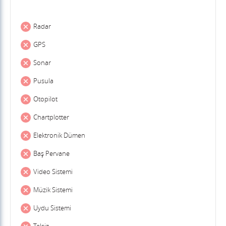
Radar
GPS
Sonar
Pusula
Otopilot
Chartplotter
Elektronik Dümen
Baş Pervane
Video Sistemi
Müzik Sistemi
Uydu Sistemi