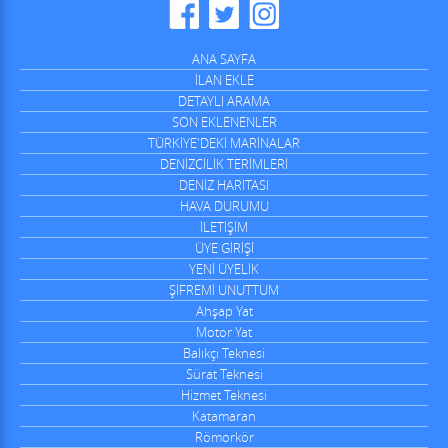
ANA SAYFA
İLAN EKLE
DETAYLI ARAMA
SON EKLENENLER
TÜRKİYE'DEKİ MARİNALAR
DENİZCİLİK TERİMLERİ
DENİZ HARİTASI
HAVA DURUMU
İLETİŞİM
ÜYE GİRİŞİ
YENİ ÜYELİK
ŞİFREMİ UNUTTUM
Ahşap Yat
Motor Yat
Balıkçı Teknesi
Sürat Teknesi
Hizmet Teknesi
Katamaran
Römorkör