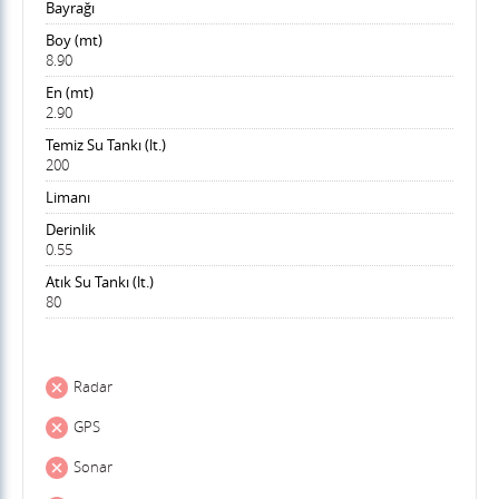
Bayrağı
Boy (mt)
8.90
En (mt)
2.90
Temiz Su Tankı (lt.)
200
Limanı
Derinlik
0.55
Atık Su Tankı (lt.)
80
Radar
GPS
Sonar