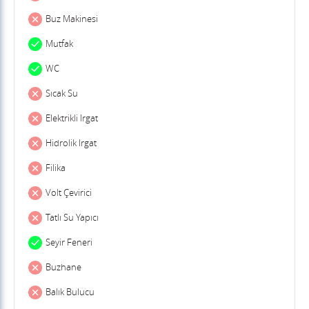
Buz Makinesi
Mutfak
WC
Sıcak Su
Elektrikli Irgat
Hidrolik Irgat
Filika
Volt Çevirici
Tatlı Su Yapıcı
Seyir Feneri
Buzhane
Balık Bulucu