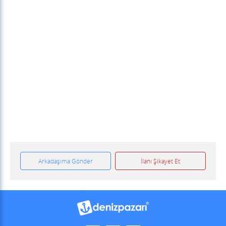
Arkadaşıma Gönder
İlanı Şikayet Et