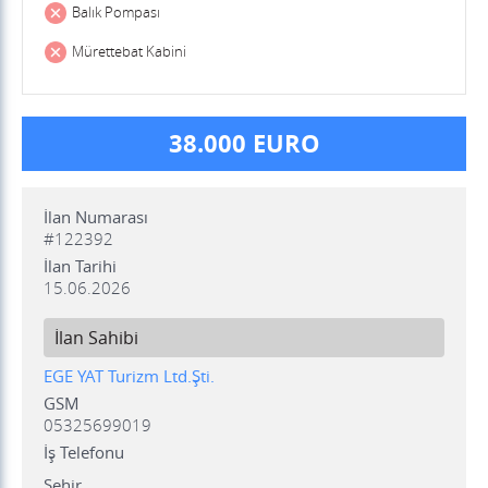
Balık Pompası
Mürettebat Kabini
38.000 EURO
İlan Numarası
#122392
İlan Tarihi
15.06.2026
İlan Sahibi
EGE YAT Turizm Ltd.Şti.
GSM
05325699019
İş Telefonu
Şehir