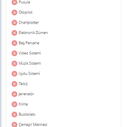
Pusula
Otopilot
Chartplotter
Elektronik Dümen
Baş Pervane
Video Sistemi
Müzik Sistemi
Uydu Sistemi
Telsiz
Jeneratör
Klima
Buzdolabı
Çamaşır Makinesi