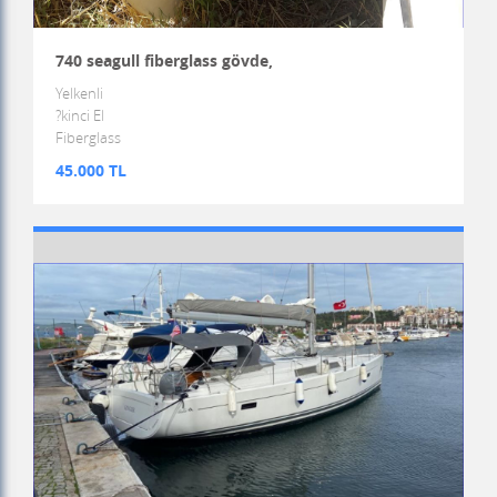
740 seagull fiberglass gövde,
Yelkenli
?kinci El
Fiberglass
45.000 TL