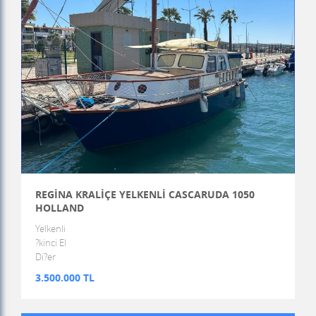
REGİNA KRALİÇE YELKENLİ CASCARUDA 1050
HOLLAND
Yelkenli
?kinci El
Di?er
3.500.000 TL