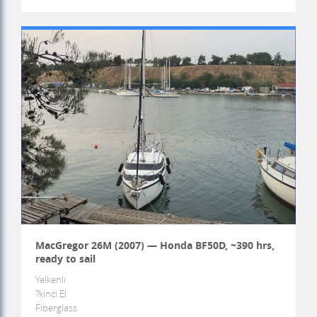
MacGregor 26M (2007) — Honda BF50D, ~390 hrs,
ready to sail
Yelkenli
?kinci El
Fiberglass