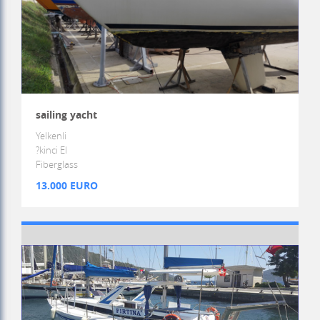
sailing yacht
Yelkenli
?kinci El
Fiberglass
13.000 EURO