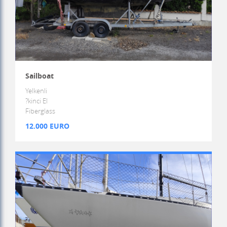
Sailboat
Yelkenli
?kinci El
Fiberglass
12.000 EURO