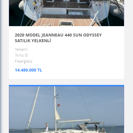
2020 MODEL JEANNEAU 440 SUN ODYSSEY
SATILIK YELKENLİ
Yelkenli
?kinci El
Fiberglass
14.480.000 TL