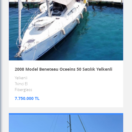
2008 Model Beneteau Oceeins 50 Satılık Yelkenli
Yelkenli
?kinci El
Fiberglass
7.750.000 TL