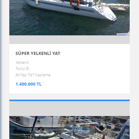
SÜPER YELKENLİ YAT
Yelkenli
?kinci El
Ah?ap ?st? Kaplama
1.400.000 TL