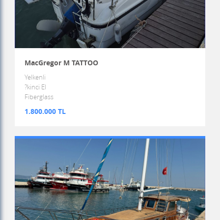
MacGregor M TATTOO
Yelkenli
?kinci El
Fiberglass
1.800.000 TL