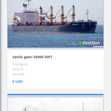
Satılık gemi 45000 DWT
Yük Gemisi
?kinci El
Sac-?elik
0 USD