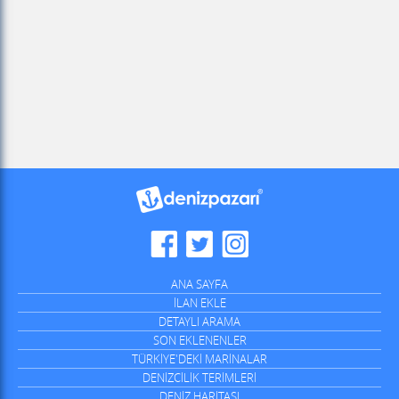
ANA SAYFA
İLAN EKLE
DETAYLI ARAMA
SON EKLENENLER
TÜRKİYE'DEKİ MARİNALAR
DENİZCİLİK TERİMLERİ
DENİZ HARİTASI