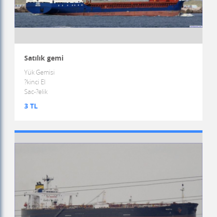
Satılık gemi
Yük Gemisi
?kinci El
Sac-?elik
3 TL