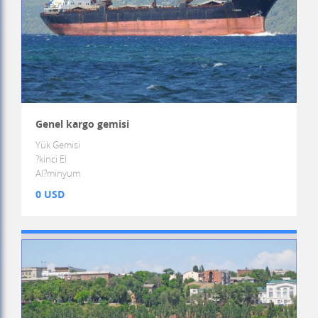
Genel kargo gemisi
Yük Gemisi
?kinci El
Al?minyum
0 USD