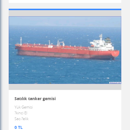
Satılık tanker gemisi
Yük Gemisi
?kinci El
Sac-?elik
0 TL