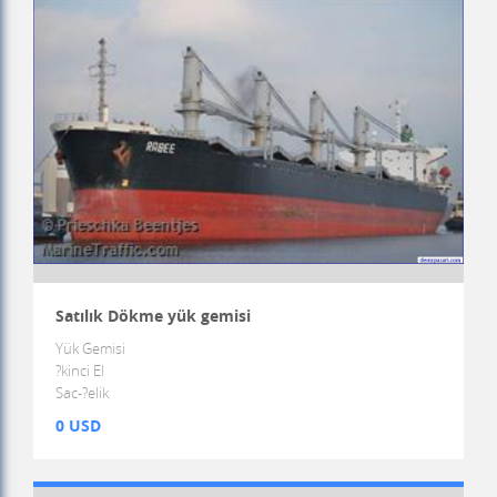
Satılık Dökme yük gemisi
Yük Gemisi
?kinci El
Sac-?elik
0 USD