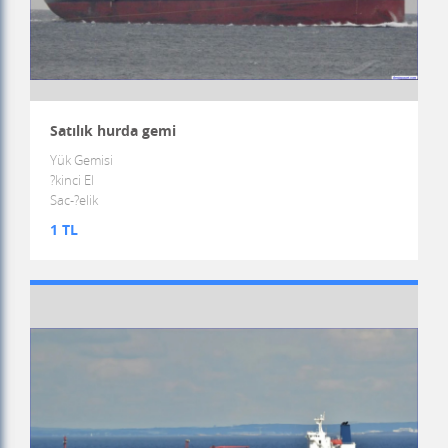
Satılık hurda gemi
Yük Gemisi
?kinci El
Sac-?elik
1 TL