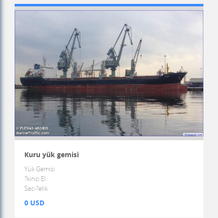
Kuru yük gemisi
Yük Gemisi
?kinci El
Sac-?elik
0 USD