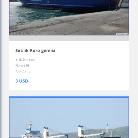
Satılık Roro gemisi
Yük Gemisi
?kinci El
Sac-?elik
3 USD