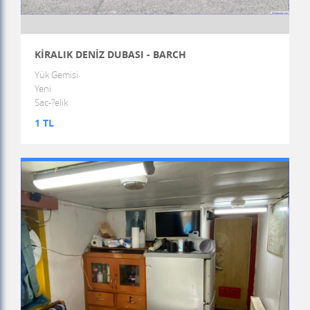
KİRALIK DENİZ DUBASI - BARCH
Yük Gemisi
Yeni
Sac-?elik
1 TL