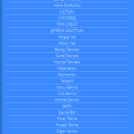
HAVA DURUMU
İLETİŞİM
ÜYE GİRİŞİ
YENİ ÜYELİK
ŞİFREMİ UNUTTUM
Ahşap Yat
Motor Yat
Balıkçı Teknesi
Sürat Teknesi
Hizmet Teknesi
Katamaran
Römorkör
Yelkenli
Yolcu Gemisi
Yük Gemisi
Hizmet Gemisi
JetSki
Şişme Bot
Fiber Tekne
Ahşap Tekne
Diğer İlanlar