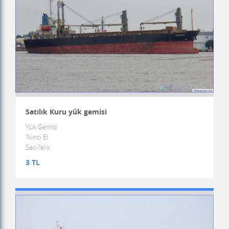
Satılık Kuru yük gemisi
Yük Gemisi
?kinci El
Sac-?elik
3 TL