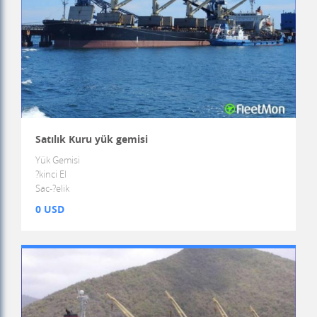
Satılık Kuru yük gemisi
Yük Gemisi
?kinci El
Sac-?elik
0 USD