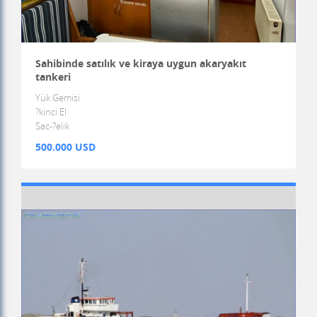
Sahibinde satılık ve kiraya uygun akaryakıt
tankeri
Yük Gemisi
?kinci El
Sac-?elik
500.000 USD