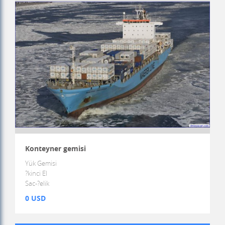
Konteyner gemisi
Yük Gemisi
?kinci El
Sac-?elik
0 USD