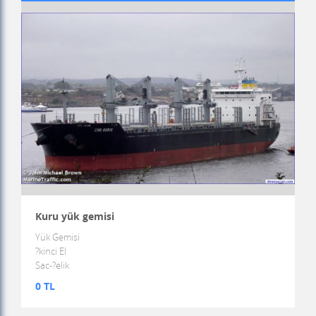
Kuru yük gemisi
Yük Gemisi
?kinci El
Sac-?elik
0 TL