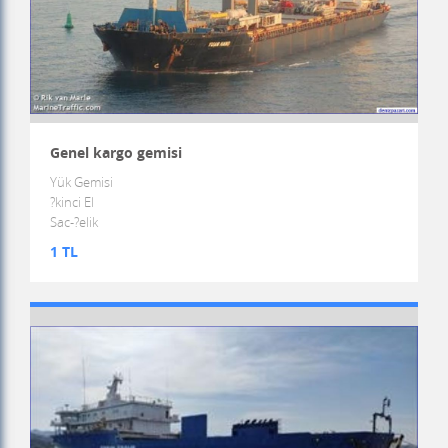
Genel kargo gemisi
Yük Gemisi
?kinci El
Sac-?elik
1 TL