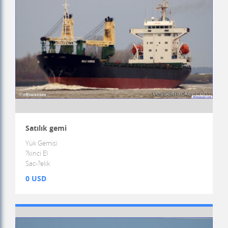
Satılık gemi
Yük Gemisi
?kinci El
Sac-?elik
0 USD