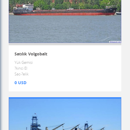
Satılık Volgobalt
Yük Gemisi
?kinci El
Sac-?elik
0 USD