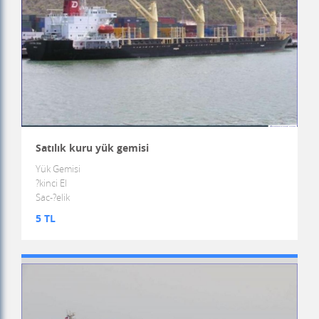
Satılık kuru yük gemisi
Yük Gemisi
?kinci El
Sac-?elik
5 TL