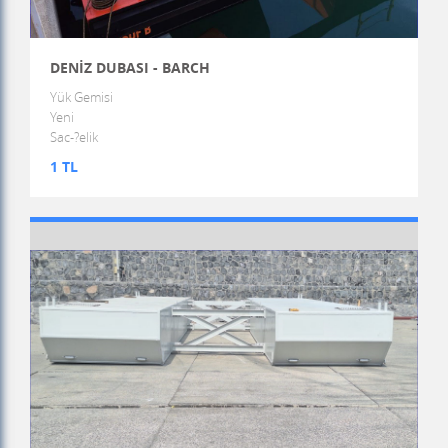
DENİZ DUBASI - BARCH
Yük Gemisi
Yeni
Sac-?elik
1 TL