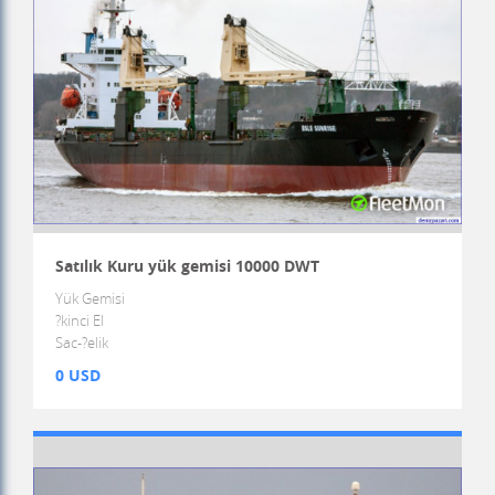
Satılık Kuru yük gemisi 10000 DWT
Yük Gemisi
?kinci El
Sac-?elik
0 USD