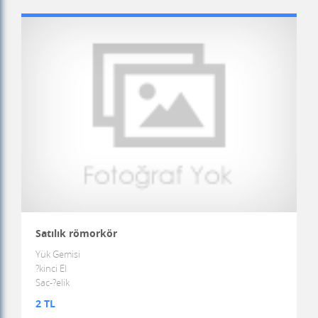
Satılık römorkör
Yük Gemisi
?kinci El
Sac-?elik
2 TL