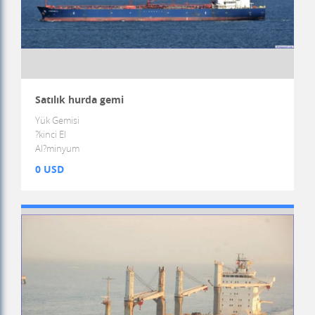
Satılık hurda gemi
Yük Gemisi
?kinci El
Al?minyum
0 USD