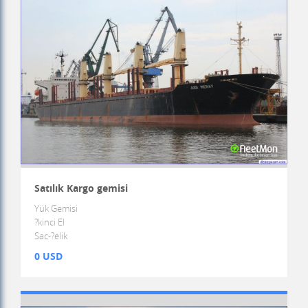
Satılık Kargo gemisi
Yük Gemisi
?kinci El
Sac-?elik
0 USD