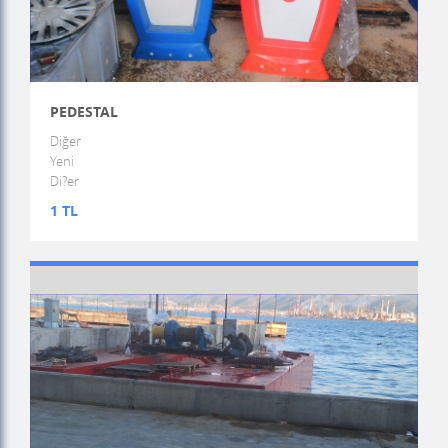
PEDESTAL
Diğer
Yeni
Di?er
1 TL