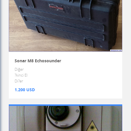
Sonar M8 Echosounder
Diğer
?kinci El
Di?er
1.200 USD