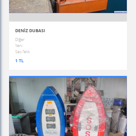
DENİZ DUBASI
Diğer
Yeni
Sac-?elik
1 TL