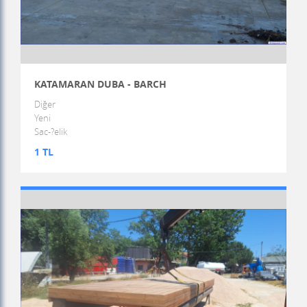
KATAMARAN DUBA - BARCH
Diğer
Yeni
Sac-?elik
1 TL