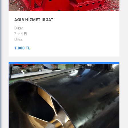
AGIR HİZMET IRGAT
Diğer
?kinci El
Di?er
1.000 TL