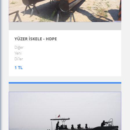
YÜZER İSKELE - HDPE
Diğer
Yeni
Di?er
1 TL