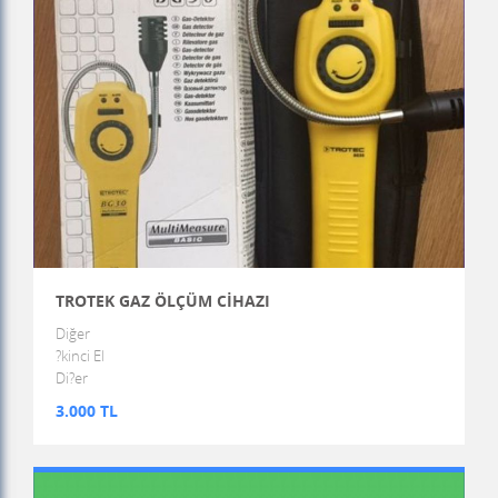
TROTEK GAZ ÖLÇÜM CİHAZI
Diğer
?kinci El
Di?er
3.000 TL