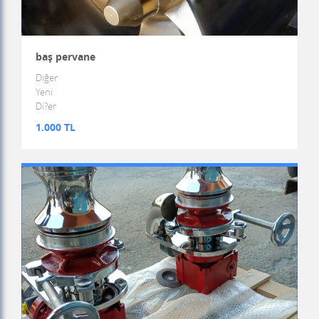
baş pervane
Diğer
Yeni
Di?er
1.000 TL