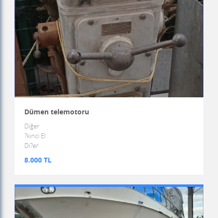
Dümen telemotoru
Diğer
?kinci El
Di?er
8.000 TL