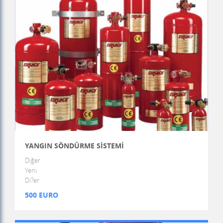
YANGIN SÖNDÜRME SİSTEMİ
Diğer
Yeni
Di?er
500 EURO