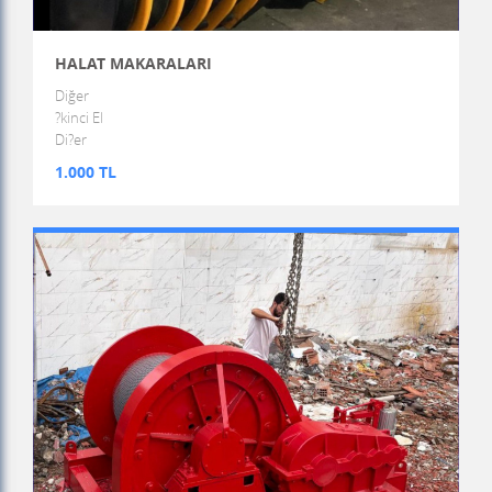
HALAT MAKARALARI
Diğer
?kinci El
Di?er
1.000 TL