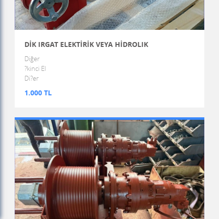
DİK IRGAT ELEKTİRİK VEYA HİDROLIK
Diğer
?kinci El
Di?er
1.000 TL