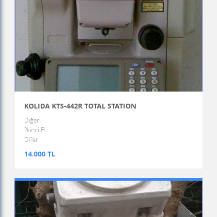
KOLIDA KTS-442R TOTAL STATION
Diğer
?kinci El
Di?er
14.000 TL