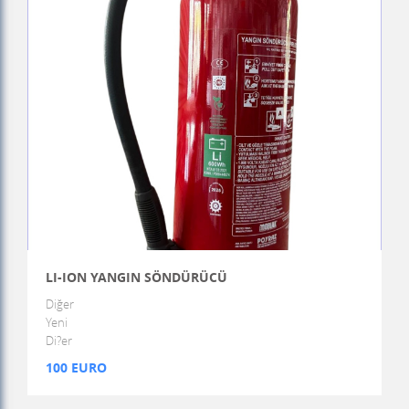
LI-ION YANGIN SÖNDÜRÜCÜ
Diğer
Yeni
Di?er
100 EURO