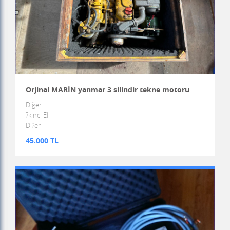
Orjinal MARİN yanmar 3 silindir tekne motoru
Diğer
?kinci El
Di?er
45.000 TL