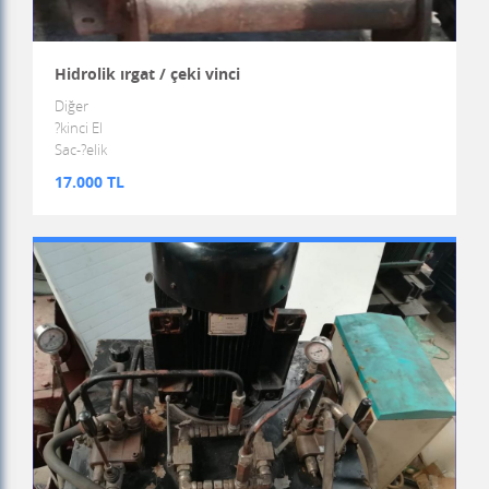
Hidrolik ırgat / çeki vinci
Diğer
?kinci El
Sac-?elik
17.000 TL