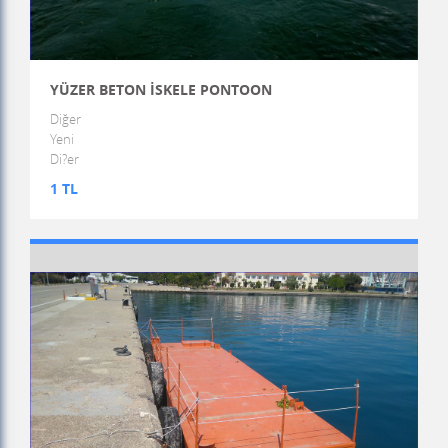
YÜZER BETON İSKELE PONTOON
Diğer
Yeni
Di?er
1 TL