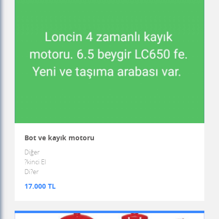
Bot ve kayık motoru
Diğer
?kinci El
Di?er
17.000 TL