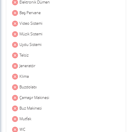
Elektronik Dümen
Baş Pervane
Video Sistemi
Müzik Sistemi
Uydu Sistemi
Telsiz
Jeneratör
Klima
Buzdolabı
Çamaşır Makinesi
Buz Makinesi
Mutfak
WC