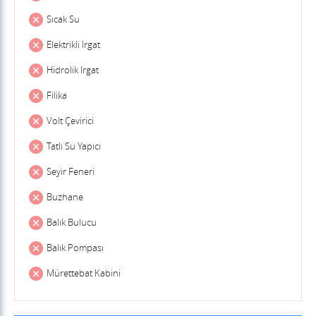
Sıcak Su
Elektrikli Irgat
Hidrolik Irgat
Filika
Volt Çevirici
Tatlı Su Yapıcı
Seyir Feneri
Buzhane
Balık Bulucu
Balık Pompası
Mürettebat Kabini