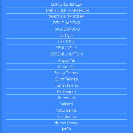
SON EKLENENLER
TÜRKİYE'DEKİ MARİNALAR
DENİZCİLİK TERİMLERİ
DENİZ HARİTASI
HAVA DURUMU
İLETİŞİM
ÜYE GİRİŞİ
YENİ ÜYELİK
ŞİFREMİ UNUTTUM
Ahşap Yat
Motor Yat
Balıkçı Teknesi
Sürat Teknesi
Hizmet Teknesi
Katamaran
Römorkör
Yelkenli
Yolcu Gemisi
Yük Gemisi
Hizmet Gemisi
JetSki