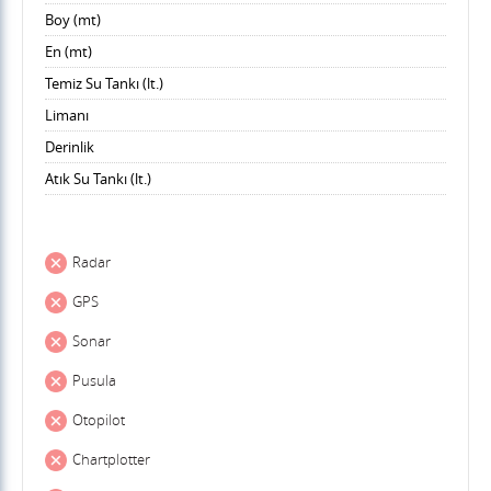
Boy (mt)
En (mt)
Temiz Su Tankı (lt.)
Limanı
Derinlik
Atık Su Tankı (lt.)
Radar
GPS
Sonar
Pusula
Otopilot
Chartplotter