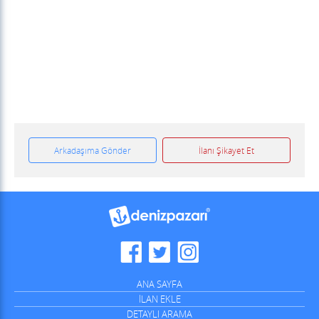
Arkadaşıma Gönder
İlanı Şikayet Et
ANA SAYFA
İLAN EKLE
DETAYLI ARAMA