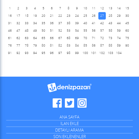
1
2
3
4
5
6
7
8
9
10
11
12
13
14
15
16
17
18
19
20
21
22
23
24
25
26
27
28
29
30
31
32
33
34
35
36
37
38
39
40
41
42
43
44
45
46
47
48
49
50
51
52
53
54
55
56
57
58
59
60
61
62
63
64
65
66
67
68
69
70
71
72
73
74
75
76
77
78
79
80
81
82
83
84
85
86
87
88
89
90
91
92
93
94
95
96
97
98
99
100
101
102
103
104
ANA SAYFA
İLAN EKLE
DETAYLI ARAMA
SON EKLENENLER