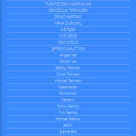
TÜRKİYE'DEKİ MARİNALAR
DENİZCİLİK TERİMLERİ
DENİZ HARİTASI
HAVA DURUMU
İLETİŞİM
ÜYE GİRİŞİ
YENİ ÜYELİK
ŞİFREMİ UNUTTUM
Ahşap Yat
Motor Yat
Balıkçı Teknesi
Sürat Teknesi
Hizmet Teknesi
Katamaran
Römorkör
Yelkenli
Yolcu Gemisi
Yük Gemisi
Hizmet Gemisi
JetSki
Şişme Bot